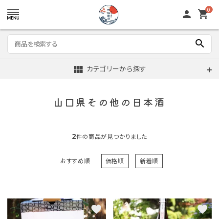
0
person
shopping_cart
search
view_module
カテゴリーから探す
山口県その他の日本酒
2
件の商品が見つかりました
おすすめ順
価格順
新着順
favorite
favorite