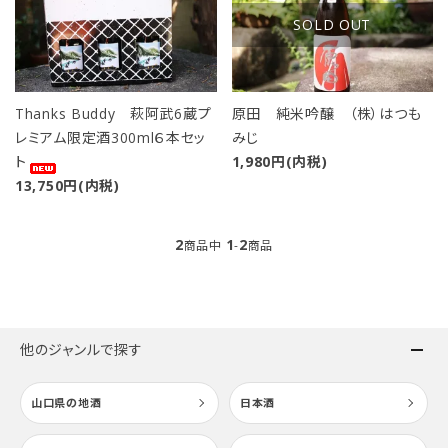
SOLD OUT
Thanks Buddy 萩阿武6蔵プ
原田 純米吟醸 （株）はつも
レミアム限定酒300ml６本セッ
みじ
ト
1,980円(内税)
close
13,750円(内税)
2
1
2
商品中
-
商品
キーワード
カテゴリー
他のジャンルで探す
山口県の地酒
日本酒
検索する