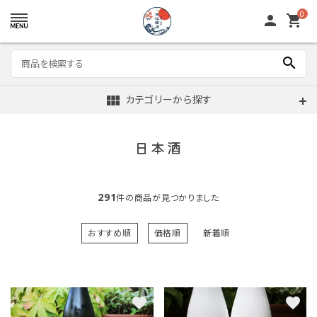
0
person
shopping_cart
search
view_module
カテゴリーから探す
日本酒
291
件の商品が見つかりました
おすすめ順
価格順
新着順
favorite
favorite