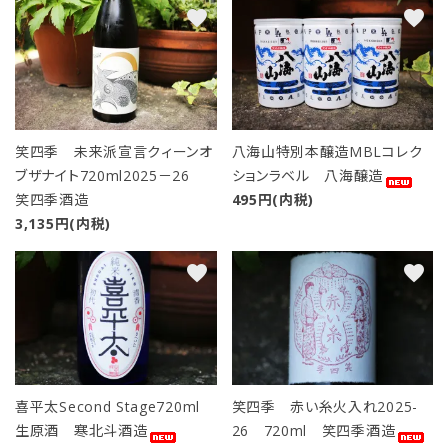
favorite
favorite
笑四季 未来派宣言クィーンオ
八海山特別本醸造MBLコレク
ブザナイト720ml2025－26
ションラベル 八海醸造
笑四季酒造
495円(内税)
3,135円(内税)
favorite
favorite
喜平太Second Stage720ml
笑四季 赤い糸火入れ2025-
生原酒 寒北斗酒造
26 720ml 笑四季酒造