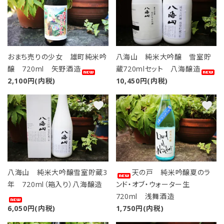
おまち売りの少女 雄町純米吟
八海山 純米大吟醸 雪室貯
醸 720ml 矢野酒造
蔵720mlセット 八海醸造
2,100円(内税)
10,450円(内税)
favorite
favorite
八海山 純米大吟醸雪室貯蔵3
天の戸 純米吟醸夏のラ
年 720ml（箱入り）八海醸造
ンド・オブ・ウォーター生
720ml 浅舞酒造
6,050円(内税)
1,750円(内税)