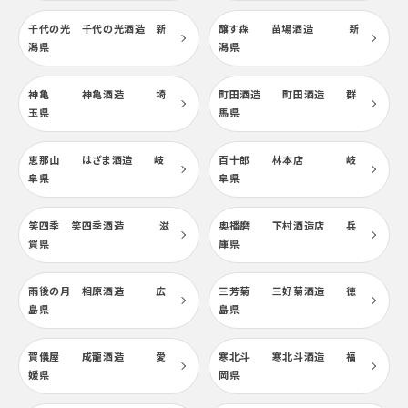
千代の光 千代の光酒造 新
醸す森 苗場酒造 新
潟県
潟県
神亀 神亀酒造 埼
町田酒造 町田酒造 群
玉県
馬県
恵那山 はざま酒造 岐
百十郎 林本店 岐
阜県
阜県
笑四季 笑四季酒造 滋
奥播磨 下村酒造店 兵
賀県
庫県
雨後の月 相原酒造 広
三芳菊 三好菊酒造 徳
島県
島県
賀儀屋 成龍酒造 愛
寒北斗 寒北斗酒造 福
媛県
岡県