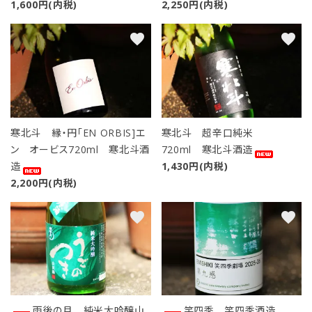
1,600円(内税)
2,250円(内税)
favorite
favorite
寒北斗 縁・円「EN ORBIS]エ
寒北斗 超辛口純米
ン オービス720ml 寒北斗酒
720ml 寒北斗酒造
造
1,430円(内税)
2,200円(内税)
favorite
favorite
close
キーワード
雨後の月 純米大吟醸山
笑四季 笑四季酒造