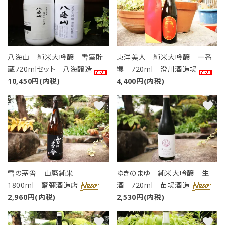
八海山 純米大吟醸 雪室貯
東洋美人 純米大吟醸 一番
蔵720mlセット 八海醸造
纏 720ml 澄川酒造場
10,450円(内税)
4,400円(内税)
favorite
favorite
雪の茅舎 山廃純米
ゆきのまゆ 純米大吟醸 生
1800ml 齋彌酒造店
酒 720ml 苗場酒造
2,960円(内税)
2,530円(内税)
favorite
favorite