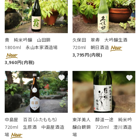
貴 純米吟醸 山田錦
久保田 翠寿 大吟醸生酒
1800ml 永山本家酒造場
720ml 朝日酒造
3,795円(内税)
3,960円(内税)
favorite
favorite
close
中島屋 百百（ふたももち）
東洋美人 醇道一途 純米吟
720ml 生原酒 中島屋酒造
醸白鶴錦 720ml 澄川酒造
キーワード
場
場