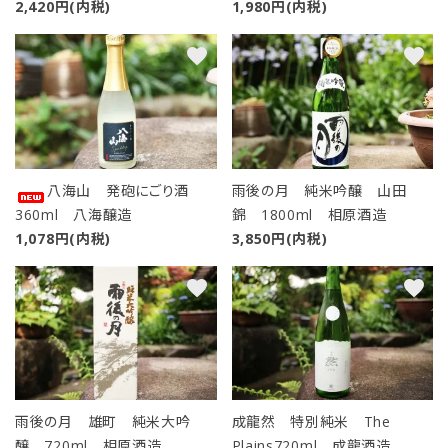
2,420円(内税)
1,980円(内税)
カテゴリー
favorite
favorite
検索する
八海山 発砲にごり酒
雨後の月 純米吟醸 山田
360ml 八海醸造
錦 1800ml 相原酒造
1,078円(内税)
3,850円(内税)
favorite
favorite
雨後の月 雄町 純米大吟
成龍然 特別純米 The
醸 720ml 相原酒造
Plains720ml 成龍酒造