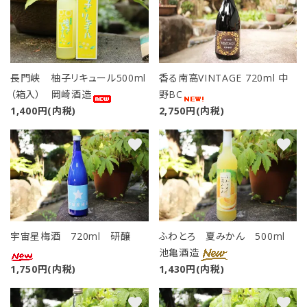
長門峡 柚子リキュール500ml
香る南高VINTAGE 720ml 中
（箱入） 岡崎酒造
野BC
1,400円(内税)
2,750円(内税)
favorite
favorite
宇宙星梅酒 720ml 研醸
ふわとろ 夏みかん 500ml
池亀酒造
1,750円(内税)
1,430円(内税)
favorite
favorite