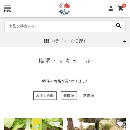
0
person
shopping_cart
search
view_module
カテゴリーから探す
梅酒・リキュール
49
件の商品が見つかりました
おすすめ順
価格順
新着順
favorite
favorite