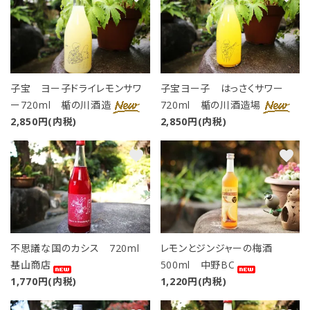
子宝 ヨー子ドライレモンサワ
子宝ヨー子 はっさくサワー
ー720ml 楯の川酒造
720ml 楯の川酒造場
2,850円(内税)
2,850円(内税)
favorite
favorite
close
不思議な国のカシス 720ml
レモンとジンジャーの梅酒
基山商店
500ml 中野BC
キーワード
1,770円(内税)
1,220円(内税)