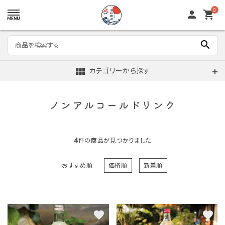
0
person
shopping_cart
search
view_module
カテゴリーから探す
ノンアルコールドリンク
4
件の商品が見つかりました
おすすめ順
価格順
新着順
favorite
favorite