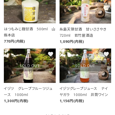
はつもみじ麹甘酒 500ml 山
糸島天領甘酒 甘いささやき
縣本店
720ml 若竹屋酒造
770円(内税)
1,090円(内税)
favorite
favorite
SOLD OUT
SOLD OUT
イヅツ グレープフルーツジュ
イヅツグレープジュース ナイ
ース 1000ml
ヤガラ 1000ml 井筒ワイン
close
1,300円(内税)
1,156円(内税)