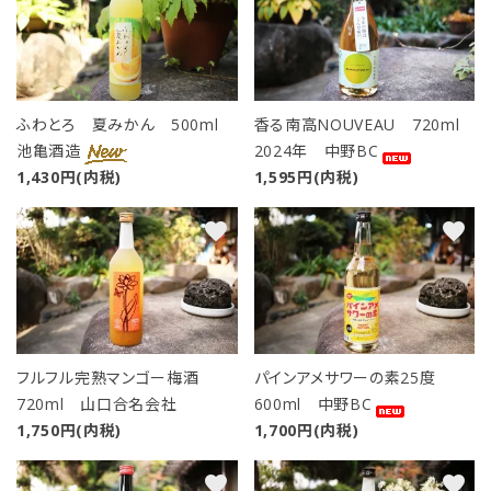
ふわとろ 夏みかん 500ml
香る南高NOUVEAU 720ml
池亀酒造
2024年 中野BC
1,430円(内税)
1,595円(内税)
favorite
favorite
フルフル完熟マンゴー梅酒
パインアメサワーの素25度
720ml 山口合名会社
600ml 中野BC
1,750円(内税)
1,700円(内税)
favorite
favorite