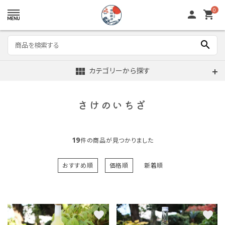
0
person
shopping_cart
search
view_module
カテゴリーから探す
さけのいちざ
19
件の商品が見つかりました
おすすめ順
価格順
新着順
favorite
favorite