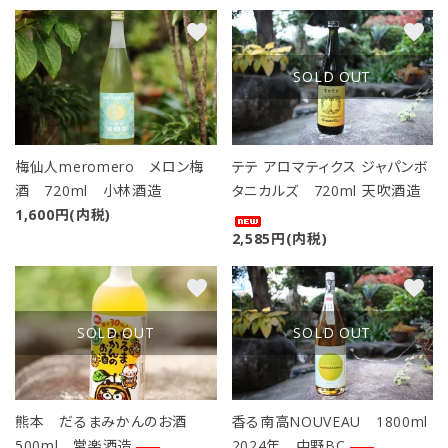
favorite
favorite
キーワード
SOLD OUT
カテゴリー
梅仙人meromero メロン梅
テテ アロマティクス ジャパンボ
酒 720ml 小林酒造
タニカルズ 720ml 天吹酒造
1,600円(内税)
検索する
2,585円(内税)
favorite
favorite
SOLD OUT
SOLD OUT
熊本 だるまみかんのお酒
香る南高NOUVEAU 1800ml
500ml 常楽酒造
2024年 中野BC