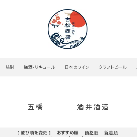
焼酎
梅酒・リキュール
日本のワイン
クラフトビール
五橋 酒井酒造
ード
[ 並び順を変更 ]
-
おすすめ順
-
価格順
-
新着順