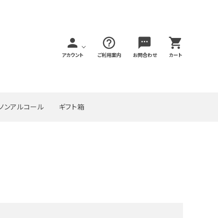
person
help_outline
sms
shopping_cart
アカウント
ご利用案内
お問合わせ
カート
ノンアルコール
ギフト箱
close