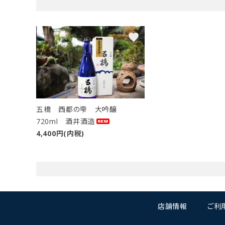
カテゴ
favorite
五橋 西都の雫 大吟醸
720ml 酒井酒造
4,400円(内税)
店舗情報
ご利