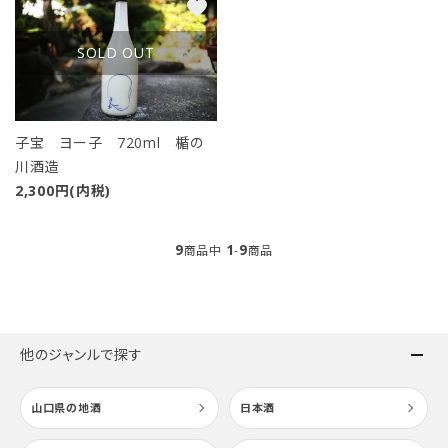
favorite
SOLD OUT
子宝 ヨー子 720ml 楯の
川酒造
2,300円(内税)
9
1
9
商品中
-
商品
他のジャンルで探す
山口県の地酒
日本酒