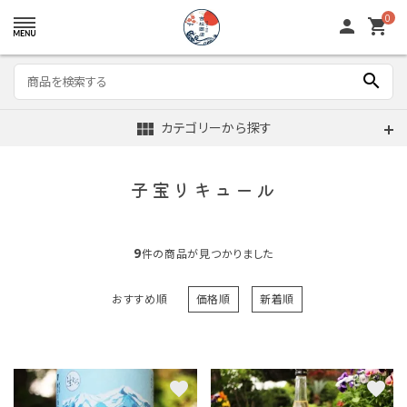
0
person
shopping_cart
search
view_module
カテゴリーから探す
子宝リキュール
9
件の商品が見つかりました
おすすめ順
価格順
新着順
favorite
favorite