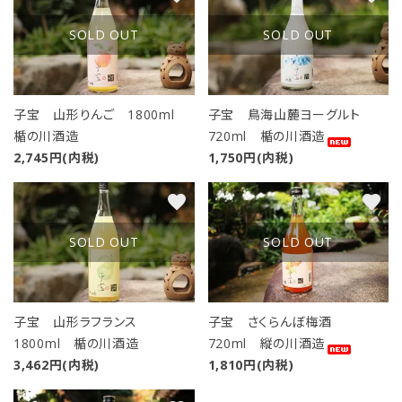
SOLD OUT
SOLD OUT
子宝 山形りんご 1800ml
子宝 鳥海山麓ヨーグルト
楯の川酒造
720ml 楯の川酒造
2,745円(内税)
1,750円(内税)
close
favorite
favorite
キーワード
SOLD OUT
SOLD OUT
カテゴリー
子宝 山形ラフランス
子宝 さくらんぼ梅酒
1800ml 楯の川酒造
720ml 縦の川酒造
3,462円(内税)
1,810円(内税)
検索する