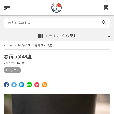
shopping_cart
search
view_module
カテゴリーから探す
ホーム
トピックス
春雨ラメ43度
春雨ラメ43度
2021/12/16（木）
トピックス