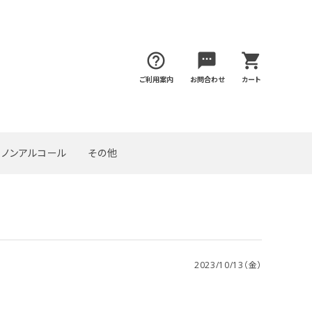
help_outline
sms
shopping_cart
ご利用案内
お問合わせ
カート
ノンアルコール
その他
2023/10/13（金）