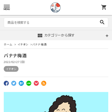
shopping_cart
search
view_module
カテゴリーから探す
ホーム
イチオシ
バナナ梅酒
バナナ梅酒
2022/02/27（日）
イチオシ