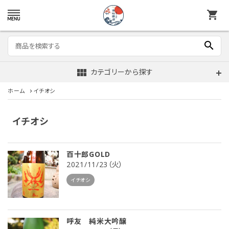
shopping_cart
search
view_module
カテゴリーから探す
ホーム
イチオシ
イチオシ
百十郎GOLD
2021/11/23（火）
イチオシ
呼友 純米大吟醸