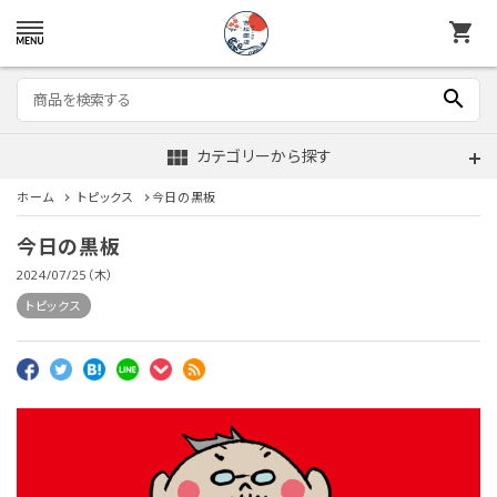
shopping_cart
search
view_module
カテゴリーから探す
ホーム
トピックス
今日の黒板
今日の黒板
2024/07/25（木）
トピックス