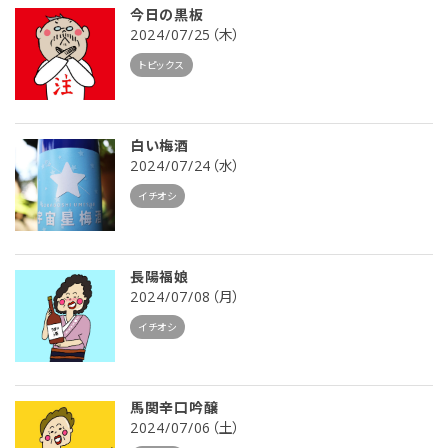
今日の黒板
2024/07/25（木）
トピックス
白い梅酒
2024/07/24（水）
イチオシ
長陽福娘
2024/07/08（月）
イチオシ
馬関辛口吟醸
2024/07/06（土）