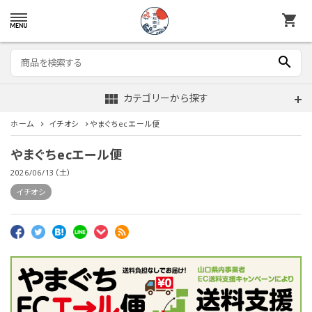
shopping_cart
search
view_module
カテゴリーから探す
ホーム
イチオシ
やまぐちecエール便
やまぐちecエール便
2026/06/13（土）
イチオシ