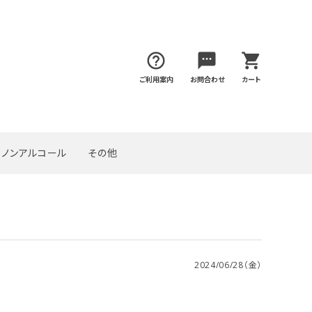
help_outline
sms
shopping_cart
ご利用案内
お問合わせ
カート
ノンアルコール
その他
2024/06/28（金）