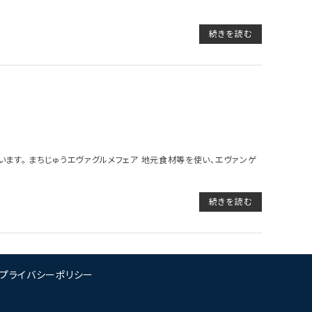
続きを読む
います。 まちじゅうエヴァグルメフェア 地元食材等を使い、エヴァンゲ
続きを読む
プライバシーポリシー