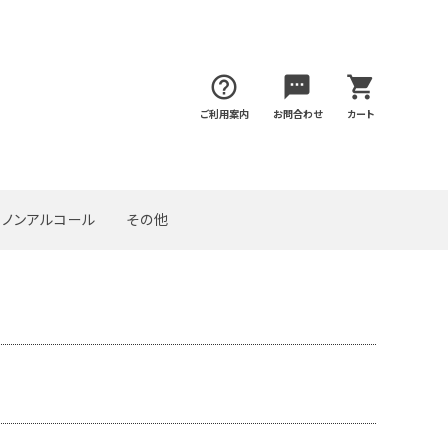
help_outline
sms
shopping_cart
ご利用案内
お問合わせ
カート
ノンアルコール
その他