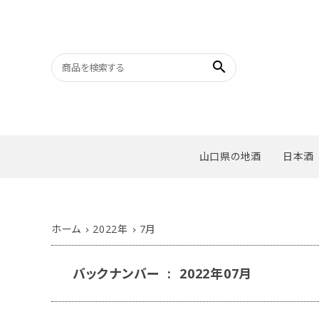
search
山口県の地酒
日本酒
ホーム
2022年
7月
バックナンバー : 2022年07月