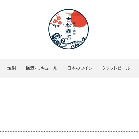
焼酎
梅酒・リキュール
日本のワイン
クラフトビール