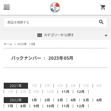
shopping_cart
search
view_module
カテゴリーから探す
ホーム
2023年
5月
バックナンバー : 2023年05月
2021年
1月
2月
3月
4月
5月
6月
7月
8月
9月
10月
11月
12月
2022年
1月
2月
3月
4月
5月
6月
7月
8月
9月
10月
11月
12月