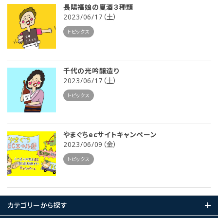
長陽福娘の夏酒３種類
2023/06/17（土）
トピックス
千代の光吟醸造り
2023/06/17（土）
トピックス
やまぐちecサイトキャンペーン
2023/06/09（金）
トピックス
カテゴリーから探す