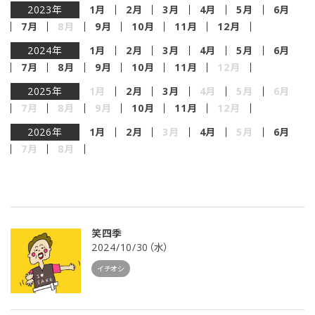
2023年
1月
2月
3月
4月
5月
6月
7月
8月
9月
10月
11月
12月
2024年
1月
2月
3月
4月
5月
6月
7月
8月
9月
10月
11月
12月
2025年
1月
2月
3月
4月
5月
6月
7月
8月
9月
10月
11月
12月
2026年
1月
2月
3月
4月
5月
6月
7月
8月
笑四季
2024/10/30（水）
イチオシ