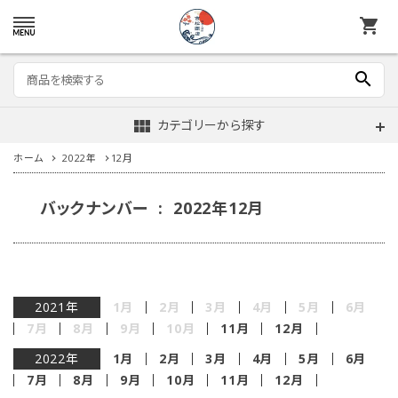
shopping_cart
search
view_module
カテゴリーから探す
ホーム
2022年
12月
バックナンバー : 2022年12月
2021年
1月
2月
3月
4月
5月
6月
7月
8月
9月
10月
11月
12月
2022年
1月
2月
3月
4月
5月
6月
7月
8月
9月
10月
11月
12月